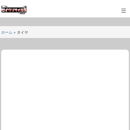
コ
ン
サ
テ
イ
ン
ク
ツ
ホーム
»
タイヤ
リ
へ
サ
ス
イ
キ
ク
ッ
ラ
プ