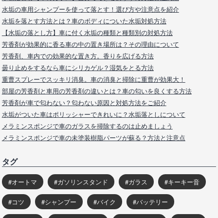
水垢の車用シャンプーを使って落とす！選び方や注意点を紹介
水垢を落とす方法とは？車のボディについた水垢対処方法
【水垢の落とし方】車に付く水垢の種類と種類別の対処方法
芳香剤が効果的に香る車の中の置き場所は？その理由について
芳香剤、車内での効果的な置き方。香りを広げる方法
曇り止めをするなら車にシリカゲル？湿気をとる方法
重曹スプレーでスッキリ消臭。車の消臭と掃除に重曹が効果大！
部屋の芳香剤と車用の芳香剤の違いとは？車の匂いを良くする方法
芳香剤が車で匂わない？匂わない原因と対処方法をご紹介
水垢がついた車はポリッシャーできれいに？水垢落としについて
メラミンスポンジで車のガラスを掃除するのは止めましょう
メラミンスポンジで車の未塗装樹脂パーツが蘇る？方法と注意点
タグ
オートマ
ガソリンスタンド
ガラス
キーキー音
コツ
シャンプー
バイク
バッテリー