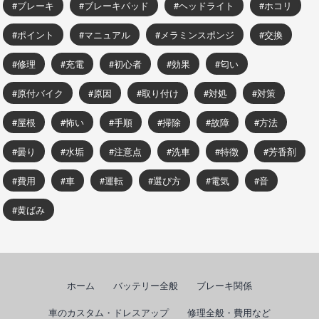
ブレーキ
ブレーキパッド
ヘッドライト
ホコリ
ポイント
マニュアル
メラミンスポンジ
交換
修理
充電
初心者
効果
匂い
原付バイク
原因
取り付け
対処
対策
屋根
怖い
手順
掃除
故障
方法
曇り
水垢
注意点
洗車
特徴
芳香剤
費用
車
運転
選び方
電気
音
黄ばみ
ホーム
バッテリー全般
ブレーキ関係
車のカスタム・ドレスアップ
修理全般・費用など