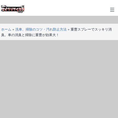
コ
ン
サ
テ
イ
ン
ク
ツ
ホーム
»
洗車、掃除のコツ・汚れ防止方法
»
重曹スプレーでスッキリ消
リ
へ
臭。車の消臭と掃除に重曹が効果大！
サ
ス
イ
キ
ク
ッ
ラ
プ