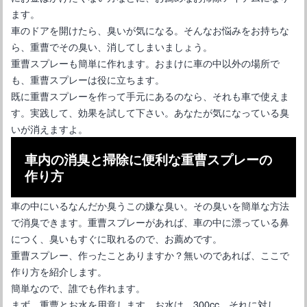
ます。
車のドアを開けたら、臭いが気になる。そんなお悩みをお持ちな
ら、重曹でその臭い、消してしまいましょう。
重曹スプレーも簡単に作れます。おまけに車の中以外の場所で
も、重曹スプレーは役に立ちます。
既に重曹スプレーを作って手元にあるのなら、それも車で使えま
す。実践して、効果を試して下さい。あなたが気になっている臭
いが消えますよ。
水垢がついた車はポリッシャーできれいに？水垢落としについて
車内の消臭と掃除に便利な重曹スプレーの
作り方
車の中にいるなんだか臭うこの嫌な臭い。その臭いを簡単な方法
で消臭できます。重曹スプレーがあれば、車の中に漂っている鼻
につく、臭いもすぐに取れるので、お薦めです。
重曹スプレー、作ったことありますか？無いのであれば、ここで
作り方を紹介します。
簡単なので、誰でも作れます。
まず、重曹とお水を用意します。お水は、300cc、それに対し