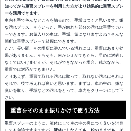
知ってから重曹スプレーを利用した方がより効果的に重曹スプレ
ーを活用できます。
車内も手で色んなところを触るので、手垢はつくと思います。嫌
な汚れプラス、そういった、手が触れた部分の汚れは重曹でカバ
ーできます。お気入りの車は、手垢、気になりますよね？そんな
車内掃除の掃除機はガソリンスタンドやコイン洗車場で使用が可
箇所は重曹スプレーで綺麗にできます。
能
ただ、長い間、その場所に潜んでいる汚れには、重曹はあまり効
果がありません。そもそも、何かシミができたら、早めに対処し
なくてはいけませんが、それができなかった場合、残念ながら、
重曹では対応ができません。
とりあえず、重曹で取れる汚れは取って、取れない汚れはそれは
それで、後で考えれば良いと思います。まずは、車の中の、嫌な
臭いを取り、手垢などの汚れをとって、車内をクリーンにして下
さい。
重曹をそのまま振りかけて使う方法
重曹スプレーのように、液体にして車の中の鼻につく臭いを消臭
しても勿論大丈夫ですが、
液体にしなくても、粉のままでも、そ
車のホコリ取りに便利な羽【毛ばたき】の正しい使い方と注意点