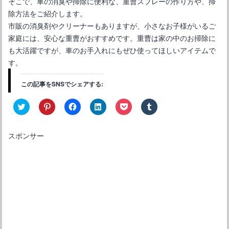
そこで、車の消臭や掃除に便利な、重曹スプレーの作り方や、掃
除方法をご紹介します。
市販の消臭剤やクリーナーもありますが、小さなお子様がいるご
家庭には、安心な重曹がおすすめです。重曹は家の中のお掃除に
も大活躍ですが、車のお手入れにもぜひ使ってほしいアイテムで
す。
この記事をSNSでシェアする:
ク
ク
F
ク
ク
ク
リ
リ
a
リ
リ
リ
ッ
ッ
c
ッ
ッ
ッ
ク
ク
e
ク
ク
ク
し
し
b
し
し
し
スポンサー
て
て
o
て
て
て
T
P
o
L
P
T
w
i
k
i
o
u
i
n
で
n
c
m
t
t
共
k
k
b
t
e
有
e
e
l
e
r
す
d
t
r
r
e
る
I
で
で
で
s
に
n
シ
共
共
t
は
で
ェ
有
有
で
ク
共
ア
(
(
共
リ
有
(
新
新
有
ッ
(
新
し
し
(
ク
新
し
い