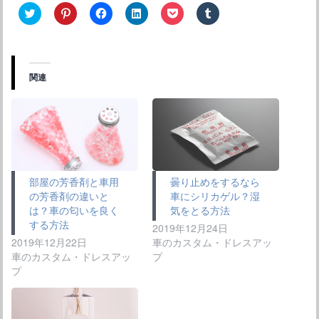
ク
ク
F
ク
ク
ク
リ
リ
a
リ
リ
リ
ッ
ッ
c
ッ
ッ
ッ
ク
ク
e
ク
ク
ク
し
し
b
し
し
し
て
て
o
て
て
て
T
P
o
L
P
T
w
i
k
i
o
u
関連
i
n
で
n
c
m
t
t
共
k
k
b
t
e
有
e
e
l
e
r
す
d
t
r
r
e
る
I
で
で
で
s
に
n
シ
共
共
t
は
で
ェ
有
有
で
ク
共
ア
(
(
共
リ
有
(
新
新
有
ッ
(
新
し
し
(
ク
新
し
い
部屋の芳香剤と車用
曇り止めをするなら
い
新
し
し
い
ウ
の芳香剤の違いと
車にシリカゲル？湿
ウ
し
て
い
ウ
ィ
ィ
い
く
ウ
ィ
ン
は？車の匂いを良く
気をとる方法
ン
ウ
だ
ィ
ン
ド
する方法
ド
ィ
さ
ン
ド
ウ
2019年12月24日
ウ
ン
い
ド
ウ
で
2019年12月22日
車のカスタム・ドレスアッ
で
ド
(
ウ
で
開
開
ウ
新
で
開
き
車のカスタム・ドレスアッ
プ
き
で
し
開
き
ま
プ
ま
開
い
き
ま
す
す
き
ウ
ま
す
)
)
ま
ィ
す
)
す
ン
)
)
ド
ウ