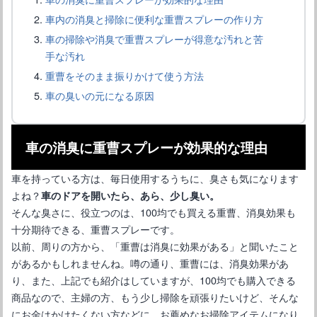
車内の消臭と掃除に便利な重曹スプレーの作り方
車の掃除や消臭で重曹スプレーが得意な汚れと苦
【水垢の落とし方】車に付く水垢の種類と種類別の対処方法
手な汚れ
重曹をそのまま振りかけて使う方法
車の臭いの元になる原因
車の消臭に重曹スプレーが効果的な理由
車を持っている方は、毎日使用するうちに、臭さも気になります
よね？
車のドアを開いたら、あら、少し臭い。
そんな臭さに、役立つのは、100均でも買える重曹、消臭効果も
十分期待できる、重曹スプレーです。
以前、周りの方から、「重曹は消臭に効果がある」と聞いたこと
芳香剤が車で匂わない？匂わない原因と対処方法をご紹介
があるかもしれませんね。噂の通り、重曹には、消臭効果があ
り、また、上記でも紹介はしていますが、100均でも購入できる
商品なので、主婦の方、もう少し掃除を頑張りたいけど、そんな
にお金はかけたくない方などに、お薦めなお掃除アイテムになり