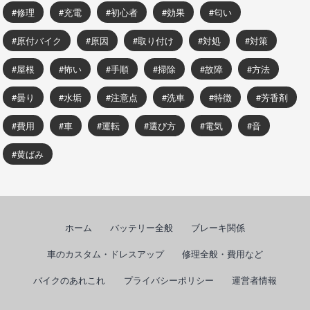
修理
充電
初心者
効果
匂い
原付バイク
原因
取り付け
対処
対策
屋根
怖い
手順
掃除
故障
方法
曇り
水垢
注意点
洗車
特徴
芳香剤
費用
車
運転
選び方
電気
音
黄ばみ
ホーム
バッテリー全般
ブレーキ関係
車のカスタム・ドレスアップ
修理全般・費用など
バイクのあれこれ
プライバシーポリシー
運営者情報