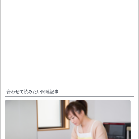
い
新
し
し
い
ウ
ウ
し
て
い
ウ
ィ
ィ
い
く
ウ
ィ
ン
ン
ウ
だ
ィ
ン
ド
ド
ィ
さ
ン
ド
ウ
ウ
ン
い
ド
ウ
で
で
ド
(
ウ
で
開
開
ウ
新
で
開
き
き
で
し
開
き
ま
ま
開
い
き
ま
す
す
き
ウ
ま
す
)
)
ま
ィ
す
)
す
ン
)
)
ド
ウ
で
開
き
ま
す
)
合わせて読みたい関連記事