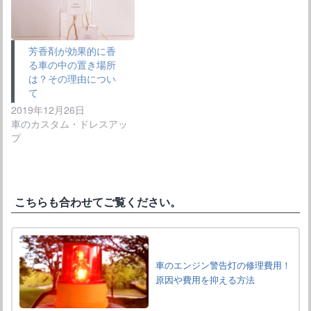
で
開
き
ま
す
芳香剤が効果的に香
)
る車の中の置き場所
は？その理由につい
て
2019年12月26日
車のカスタム・ドレスアッ
プ
こちらも合わせてご覧ください。
車のエンジン警告灯の修理費用！
原因や費用を抑える方法