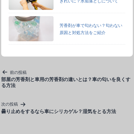
きれいに？水垢落としについて
芳香剤が車で匂わない？匂わない
原因と対処方法をご紹介
投
前の投稿
稿
部屋の芳香剤と車用の芳香剤の違いとは？車の匂いを良くす
る方法
ナ
ビ
ゲ
次の投稿
ー
曇り止めをするなら車にシリカゲル？湿気をとる方法
シ
ョ
ン