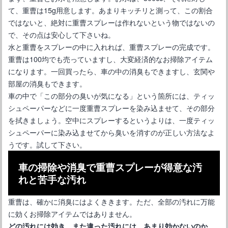
て、重曹は15g用意します。あまりキッチリと測って、この割合
メラミンスポンジで車のガラスを掃除するのは止めましょう
ではないと、絶対に重曹スプレーは作れないという物ではないの
で、その点は安心して下さいね。
水と重曹をスプレーの中に入れれば、重曹スプレーの完成です。
重曹は100均でも売っていますし、大変経済的なお掃除アイテム
になります。一回買ったら、車の中の消臭もできますし、玄関や
部屋の消臭もできます。
車の中で「この部分の臭いが気になる」という箇所には、ティッ
シュペーパーなどに一度重曹スプレーを染み込ませて、その部分
を拭きましょう。空中にスプレーするというよりは、一度ティッ
シュペーパーに染み込ませてから臭いを消すのが正しい方法なよ
うです。試して下さい。
メラミンスポンジで車の未塗装樹脂パーツが蘇る？方法と注意点
車の掃除や消臭で重曹スプレーが得意な汚
れと苦手な汚れ
重曹は、確かに消臭にはよくききます。ただ、全部の汚れに万能
に効くお掃除アイテムではありません。
どの汚れには効き、また違った汚れには、あまり効かないのか、