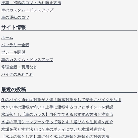
洗車、掃除のコツ・汚れ防止方法
車のカスタム・ドレスアップ
車の運転のコツ
サイト情報
ホーム
バッテリー全般
ブレーキ関係
車のカスタム・ドレスアップ
修理全般・費用など
バイクのあれこれ
最近の投稿
冬のバイク通勤は対策が大切！防寒対策をして安全にバイクを活用
大きい車の運転が怖い！上手に運転するコツとポイントを解説
水垢落とし【車のガラス】自分でできるおすすめ方法と注意点
水垢の車用シャンプーを使って落とす！選び方や注意点を紹介
水垢を落とす方法とは？車のボディについた水垢対処方法
【水垢の落とし方】車に付く水垢の種類と種類別の対処方法