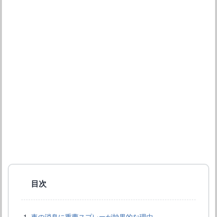
水垢を落とす方法とは？車のボディについた水垢対処方法
目次
車の消臭に重曹スプレーが効果的な理由