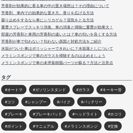
芳香剤が効果的に香る車の中の置き場所は？その理由について
芳香剤、車内での効果的な置き方。香りを広げる方法
曇り止めをするなら車にシリカゲル？湿気をとる方法
重曹スプレーでスッキリ消臭。車の消臭と掃除に重曹が効果大！
部屋の芳香剤と車用の芳香剤の違いとは？車の匂いを良くする方法
芳香剤が車で匂わない？匂わない原因と対処方法をご紹介
水垢がついた車はポリッシャーできれいに？水垢落としについて
メラミンスポンジで車のガラスを掃除するのは止めましょう
メラミンスポンジで車の未塗装樹脂パーツが蘇る？方法と注意点
タグ
オートマ
ガソリンスタンド
ガラス
キーキー音
コツ
シャンプー
バイク
バッテリー
ブレーキ
ブレーキパッド
ヘッドライト
ホコリ
ポイント
マニュアル
メラミンスポンジ
交換