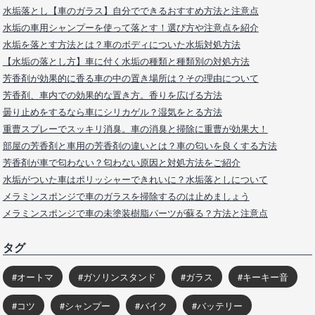
水垢落とし【車のガラス】自分でできるおすすめ方法と注意点
水垢の車用シャンプーを使って落とす！選び方や注意点を紹介
水垢を落とす方法とは？車のボディについた水垢対処方法
【水垢の落とし方】車に付く水垢の種類と種類別の対処方法
芳香剤が効果的に香る車の中の置き場所は？その理由について
芳香剤、車内での効果的な置き方。香りを広げる方法
曇り止めをするなら車にシリカゲル？湿気をとる方法
重曹スプレーでスッキリ消臭。車の消臭と掃除に重曹が効果大！
部屋の芳香剤と車用の芳香剤の違いとは？車の匂いを良くする方法
芳香剤が車で匂わない？匂わない原因と対処方法をご紹介
水垢がついた車はポリッシャーできれいに？水垢落としについて
メラミンスポンジで車のガラスを掃除するのは止めましょう
メラミンスポンジで車の未塗装樹脂パーツが蘇る？方法と注意点
タグ
オートマ
ガソリンスタンド
ガラス
キーキー音
コツ
シャンプー
バイク
バッテリー