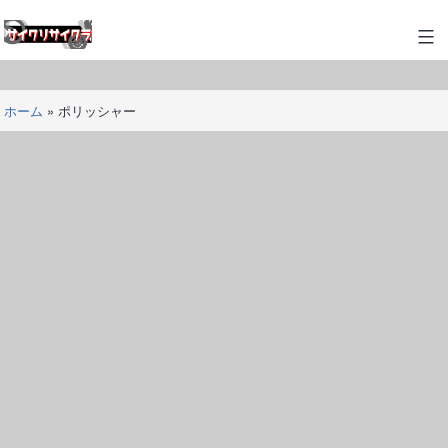
コ
ン
サ
テ
イ
ン
ク
ツ
ホーム
»
ポリッシャー
リ
へ
サ
ス
イ
キ
ク
ッ
ラ
プ