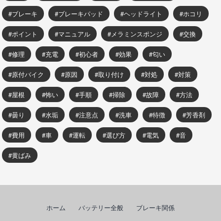
ブレーキ
ブレーキパッド
ヘッドライト
ホコリ
ポイント
マニュアル
メラミンスポンジ
交換
修理
充電
初心者
効果
匂い
原付バイク
原因
取り付け
対処
対策
屋根
怖い
手順
掃除
故障
方法
曇り
水垢
注意点
洗車
特徴
芳香剤
費用
車
運転
選び方
電気
音
黄ばみ
ホーム
バッテリー全般
ブレーキ関係