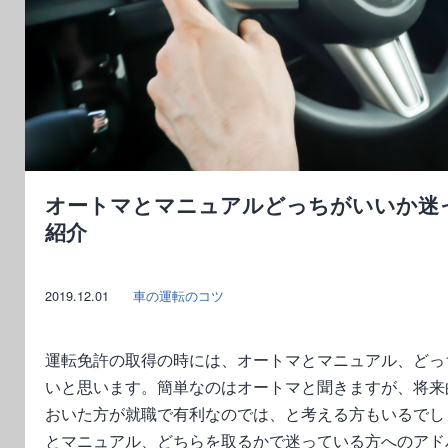
オートマとマニュアルどっちがいいか迷
紹介
2019.12.01
車の運転のコツ
運転免許の取得の時には、オートマとマニュアル、どっ
いと思います。簡単なのはオートマと聞きますが、将来
おいた方が就職で有利なのでは、と考える方もいるでし
とマニュアル、どちらを取るかで迷っている方へのアド