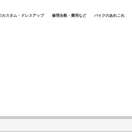
のカスタム・ドレスアップ
修理全般・費用など
バイクのあれこれ