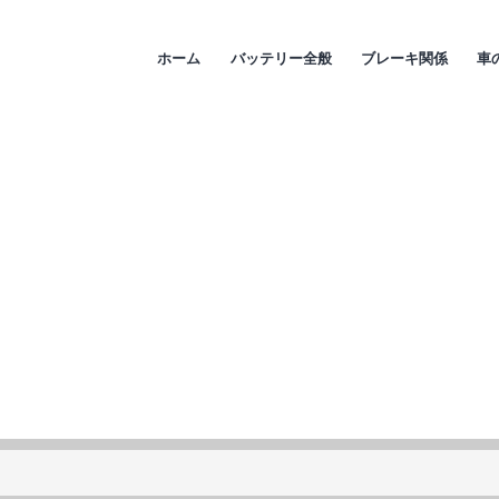
ホーム
バッテリー全般
ブレーキ関係
車