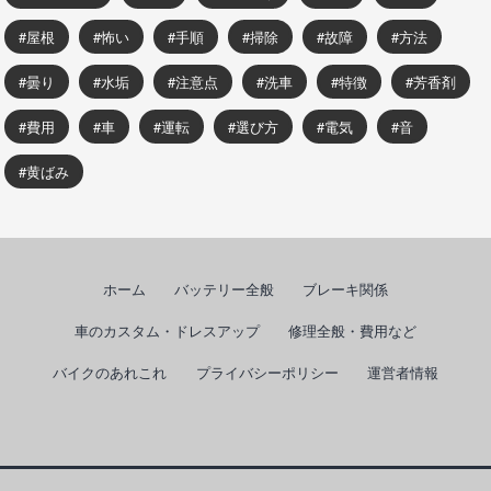
屋根
怖い
手順
掃除
故障
方法
曇り
水垢
注意点
洗車
特徴
芳香剤
費用
車
運転
選び方
電気
音
黄ばみ
ホーム
バッテリー全般
ブレーキ関係
車のカスタム・ドレスアップ
修理全般・費用など
バイクのあれこれ
プライバシーポリシー
運営者情報