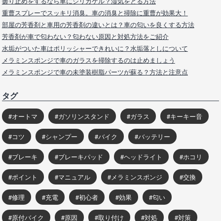
曇り止めをするなら車にシリカゲル？湿気をとる方法
重曹スプレーでスッキリ消臭。車の消臭と掃除に重曹が効果大！
部屋の芳香剤と車用の芳香剤の違いとは？車の匂いを良くする方法
芳香剤が車で匂わない？匂わない原因と対処方法をご紹介
水垢がついた車はポリッシャーできれいに？水垢落としについて
メラミンスポンジで車のガラスを掃除するのは止めましょう
メラミンスポンジで車の未塗装樹脂パーツが蘇る？方法と注意点
タグ
オートマ
ガソリンスタンド
ガラス
キーキー音
コツ
シャンプー
バイク
バッテリー
ブレーキ
ブレーキパッド
ヘッドライト
ホコリ
ポイント
マニュアル
メラミンスポンジ
交換
修理
充電
初心者
効果
匂い
原付バイク
原因
取り付け
対処
対策