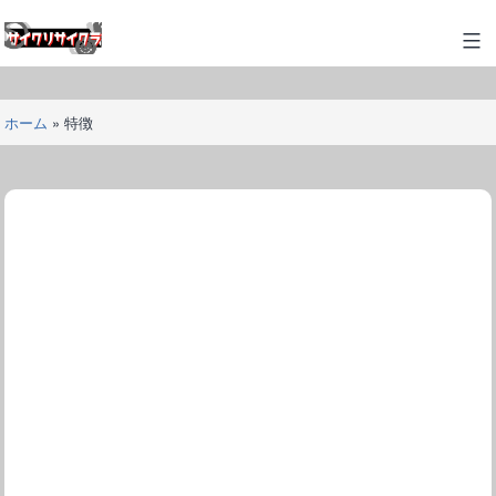
コ
ン
サ
テ
イ
ン
ク
ツ
ホーム
»
特徴
リ
へ
サ
ス
イ
キ
ク
ッ
ラ
プ