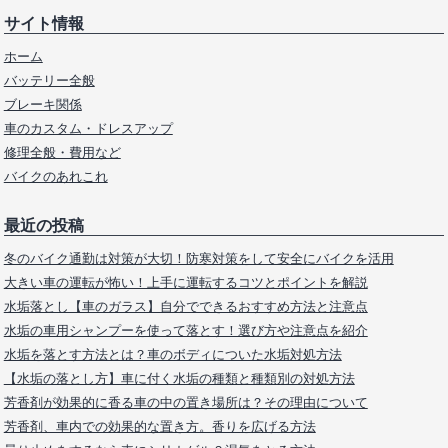
サイト情報
ホーム
バッテリー全般
ブレーキ関係
車のカスタム・ドレスアップ
修理全般・費用など
バイクのあれこれ
最近の投稿
冬のバイク通勤は対策が大切！防寒対策をして安全にバイクを活用
大きい車の運転が怖い！上手に運転するコツとポイントを解説
水垢落とし【車のガラス】自分でできるおすすめ方法と注意点
水垢の車用シャンプーを使って落とす！選び方や注意点を紹介
水垢を落とす方法とは？車のボディについた水垢対処方法
【水垢の落とし方】車に付く水垢の種類と種類別の対処方法
芳香剤が効果的に香る車の中の置き場所は？その理由について
芳香剤、車内での効果的な置き方。香りを広げる方法